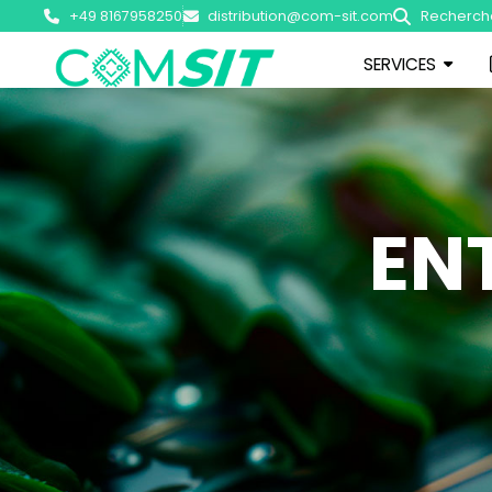
+49 8167958250
distribution@com-sit.com
Recherch
SERVICES
EN