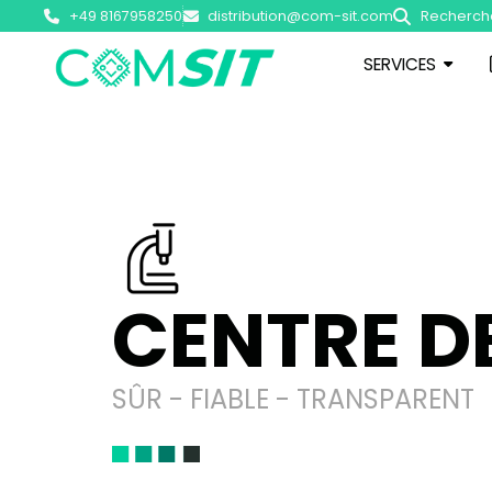
+49 8167958250
distribution@com-sit.com
Recherch
SERVICES
CENTRE D
SÛR - FIABLE - TRANSPARENT